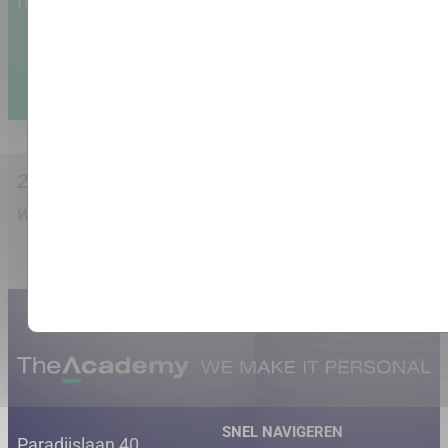
nieuwe trainingen en acties
Aanmelden
21226 mensen opgeleid met een gemiddelde
waardering van 8.7
SNEL NAVIGEREN
Paradijslaan 40