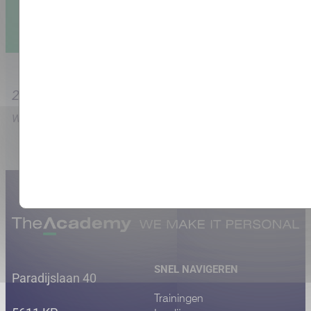
Aanmelden
21226 mensen opgeleid met een gemiddelde
waardering van 8.7
SNEL NAVIGEREN
Paradijslaan 40
Trainingen