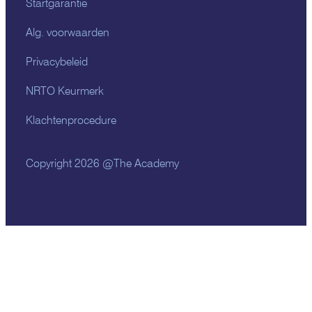
Startgarantie
Alg. voorwaarden
Privacybeleid
NRTO Keurmerk
Klachtenprocedure
Copyright 2026 @The Academy