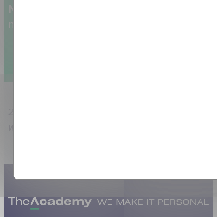
NIEUWSBRIEF
: Blijf op de hoogte van
nieuwe trainingen en acties
Aanmelden
21226 mensen opgeleid met een gemiddelde
waardering van 8.7