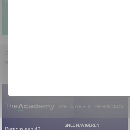
nieuwe trainingen en acties
Aanmelden
21226 mensen opgeleid met een gemiddelde
waardering van 8.7
SNEL NAVIGEREN
Paradijslaan 40