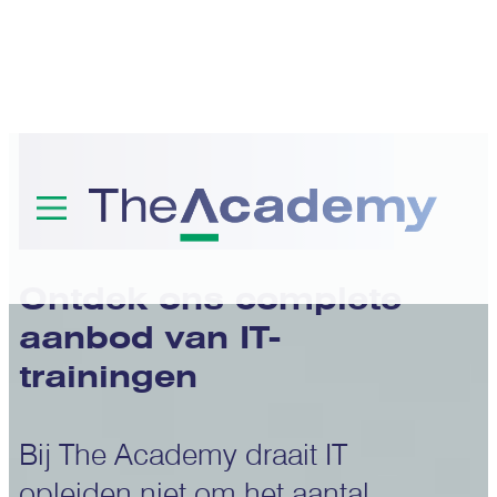
Trainingen
Ontdek ons complete
aanbod van IT-
trainingen
Bij The Academy draait IT
opleiden niet om het aantal