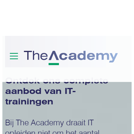
Trainingen
Ontdek ons complete
aanbod van IT-
trainingen
Bij The Academy draait IT
opleiden niet om het aantal