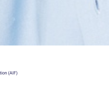
tion (AIF)
678, VM12345678 etc..)