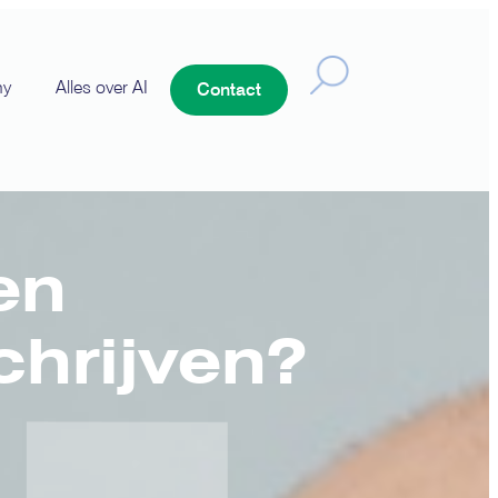
ny
Alles over AI
Contact
en
hrijven?