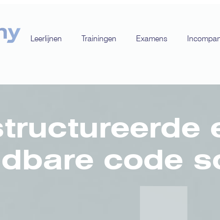
Leerlijnen
Trainingen
Examens
Incompa
structureerde 
dbare code sc