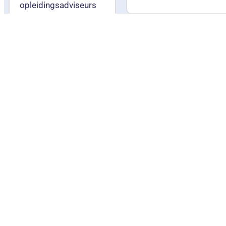
opleidingsadviseurs
040 – 292 47 47
Wat is
inbegrepen
Een AI-Tutor
voor
ondersteuning
tijdens en na de
training
Engelstalig
lesmateriaal
Nederlandstalige
docent
Praktijkgerichte