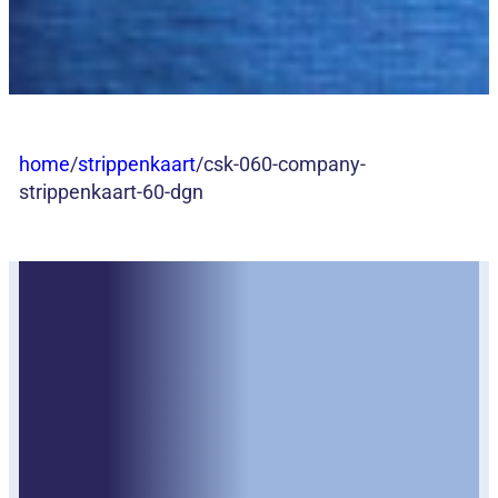
home
/
strippenkaart
/
csk-060-company-
strippenkaart-60-dgn
Company
Strippenkaar
60 dgn