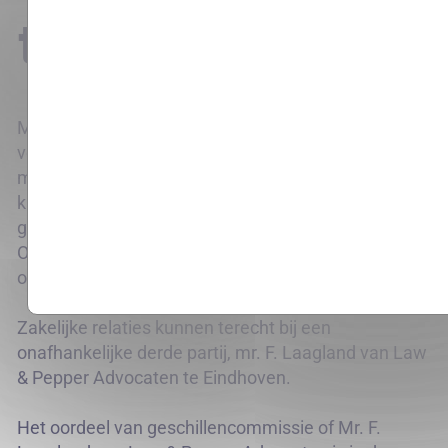
tevreden?
Mocht de reactie met voorstel om de klacht te
verhelpen niet akkoord zijn dan heb je de
mogelijkheid om in beroep te gaan. Consumenten
kunnen hun klacht aanhangig maken bij De
geschillencommissie Particuliere
Onderwijsinstellingen, meer informatie is te vinden
op www.degeschillencommissie.nl
Zakelijke relaties kunnen terecht bij een
onafhankelijke derde partij, mr. F. Laagland van Law
& Pepper Advocaten te Eindhoven.
Het oordeel van geschillencommissie of Mr. F.