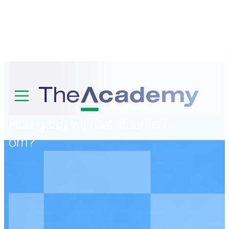
Klachtenpro
Hoe gaan wij met klachten
om?