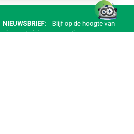
NIEUWSBRIEF
: Blijf op de hoogte van
nieuwe trainingen en acties
Aanmelden
21226 mensen opgeleid met een gemiddelde
waardering van 8.7